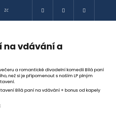
Hledat
Přihlášení
Nákupní
Zámecký hotel
košík
ní na vdávání a
večeru a romantické divadelní komedii Bílá paní
ího, než si je připomenout s naším LP plným
tavení.
stavení Bílá paní na vdávání + bonus od kapely
Následující
í