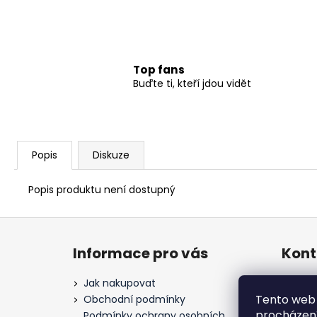
Top fans
Buďte ti, kteří jdou vidět
Popis
Diskuze
Popis produktu není dostupný
Z
á
Informace pro vás
Kont
p
a
Jak nakupovat
es
t
Tento web 
Obchodní podmínky
Fa
procházení
Podmínky ochrany osobních
st