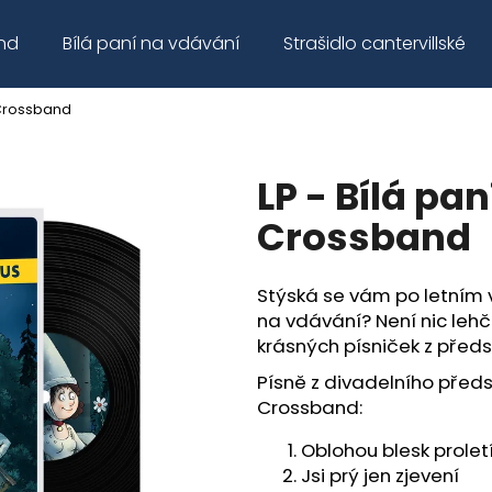
nd
Bílá paní na vdávání
Strašidlo cantervillské
 Crossband
Co potřebujete najít?
LP - Bílá pa
HLEDAT
Crossband
Stýská se vám po letním 
Doporučujeme
na vdávání? Není nic lehč
krásných písniček z předs
Písně z divadelního před
Crossband:
Oblohou blesk prolet
Jsi prý jen zjevení