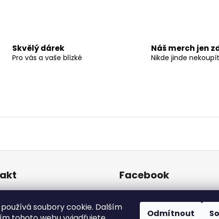
Skvělý dárek
Náš merch jen z
Pro vás a vaše blízké
Nikde jinde nekoupí
akt
Facebook
hop
@
strasidlonazamku.cz
používá soubory cookie. Dalším
cebook
Odmítnout
S
m tohoto webu vyjadřujete
rasidlonazamku