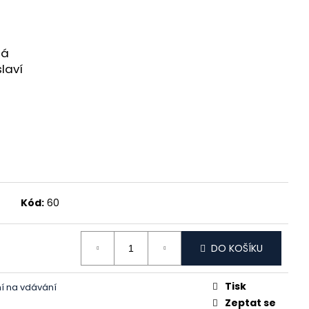
A VDÁVÁNÍ A
ná
laví
Kód:
60
DO KOŠÍKU
Tisk
ní na vdávání
Zeptat se