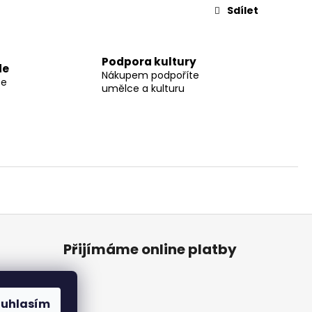
Sdílet
Podpora kultury
de
Nákupem podpoříte
te
umělce a kulturu
Přijímáme online platby
ouhlasím