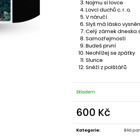
PÁNSKÉ TRIČKO CROSSBAND
CD BÍLÁ PANÍ N
Najmu si lovce
CROSSBAND
Lovci duchů c. r. o.
390 Kč
250 Kč
V náručí
Slyš má lásko vysně
Celý zámek dneska s
Samozřejmosti
Budeš první
Neohlížej se zpátky
Slunce
Sněží z polštářů
Skladem
600 Kč
Měrná
cena:
Kategorie
:
Bílá pa